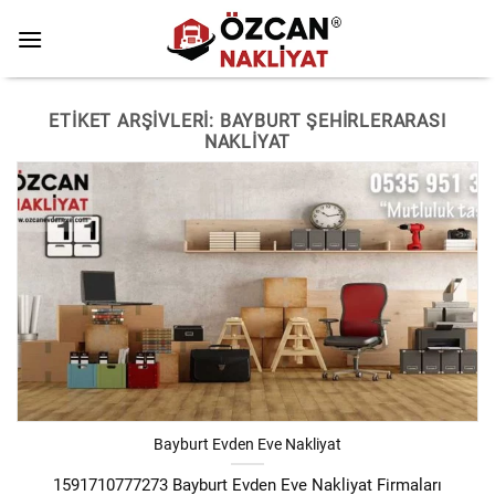
Skip
to
content
ETIKET ARŞIVLERI:
BAYBURT ŞEHIRLERARASI
NAKLIYAT
Bayburt Evden Eve Nakliyat
1591710777273 Bayburt Evden Eve Nakliyat Firmaları