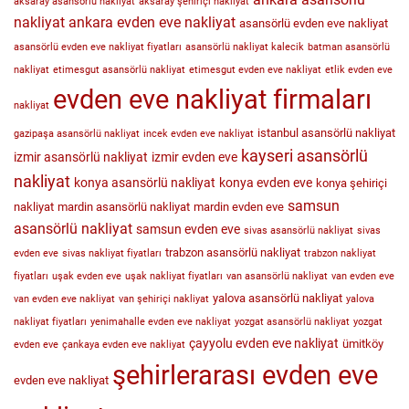
aksaray asansörlü nakliyat
aksaray şehiriçi nakliyat
nakliyat
ankara evden eve nakliyat
asansörlü evden eve nakliyat
asansörlü evden eve nakliyat fiyatları
asansörlü nakliyat kalecik
batman asansörlü
nakliyat
etimesgut asansörlü nakliyat
etimesgut evden eve nakliyat
etlik evden eve
evden eve nakliyat firmaları
nakliyat
istanbul asansörlü nakliyat
gazipaşa asansörlü nakliyat
incek evden eve nakliyat
kayseri asansörlü
izmir asansörlü nakliyat
izmir evden eve
nakliyat
konya asansörlü nakliyat
konya evden eve
konya şehiriçi
samsun
nakliyat
mardin asansörlü nakliyat
mardin evden eve
asansörlü nakliyat
samsun evden eve
sivas asansörlü nakliyat
sivas
trabzon asansörlü nakliyat
evden eve
sivas nakliyat fiyatları
trabzon nakliyat
fiyatları
uşak evden eve
uşak nakliyat fiyatları
van asansörlü nakliyat
van evden eve
yalova asansörlü nakliyat
van evden eve nakliyat
van şehiriçi nakliyat
yalova
nakliyat fiyatları
yenimahalle evden eve nakliyat
yozgat asansörlü nakliyat
yozgat
çayyolu evden eve nakliyat
ümitköy
evden eve
çankaya evden eve nakliyat
şehirlerarası evden eve
evden eve nakliyat